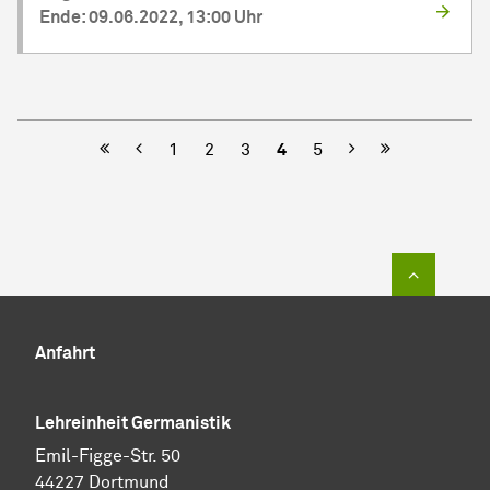
Ende: 09.06.2022, 13:00 Uhr
Vorherige
Nächste
1
2
3
4
5
Zum Sei
Anfahrt
Lehreinheit Germanistik
Emil-Figge-Str. 50
44227 Dortmund