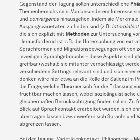
Gegenstand der Tagung sollen unterschiedliche
Phä
Themenbereichs sein. Von besonderem Interesse sin
und
convergence
hinausgehen, indem sie Merkmale he
Ausgangsvarietäten zu finden sind (z.B.
interdialect
die sich explizit mit
Methoden
zur Untersuchung von
Herausfordernd ist z.B. die Untersuchung von extrate
Sprachformen und Migrationsbewegungen oft von ze
jeweiligen Sprachgebrauchs – diese Aspekte sind gle
greifbar (weshalb sie mitunter vernachlässigt werden
verschiedene Settings relevant sind und sich einer 
denken wäre hier etwa an die Rolle der Salienz im 
die Frage, welche
Theorien
sich für die Erfassung 
fruchtbar machen lassen, wobei soziolinguistisch
gleichermaßen Berücksichtigung finden sollen. Zu fra
Blick auf Sprachkontakt erarbeitet wurden, sich o
übertragen lassen bzw. inwiefern sich Sprach- und
abgrenzen lassen.
Bei der Tagung „Varietätenkontakt: Phänomene – Me