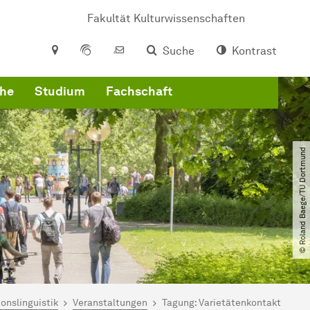
Fakultät Kulturwissenschaften
Suche
Kontrast
che
Studium
Fachschaft
© Roland Baege​/​TU Dortmund
ionslinguistik
Veranstaltungen
Tagung: Varietätenkontakt