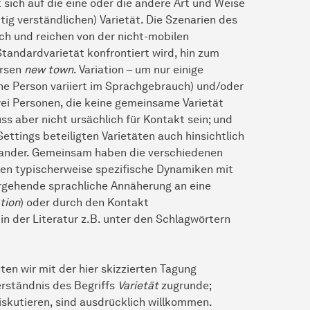
 sich auf die eine oder die andere Art und Weise
ig verständlichen) Varietät. Die Szenarien des
ich und reichen von der nicht-mobilen
tandardvarietät konfrontiert wird, hin zum
ersen
new town
. Variation – um nur einige
ine Person variiert im Sprachgebrauch) und/oder
wei Personen, die keine gemeinsame Varietät
uss aber nicht ursächlich für Kontakt sein; und
Settings beteiligten Varietäten auch hinsichtlich
einander. Gemeinsam haben die verschiedenen
äten typischerweise spezifische Dynamiken mit
ergehende sprachliche Annäherung an eine
tion
) oder durch den Kontakt
n der Literatur z.B. unter den Schlagwörtern
n wir mit der hier skizzierten Tagung
erständnis des Begriffs
Varietät
zugrunde;
 diskutieren, sind ausdrücklich willkommen.