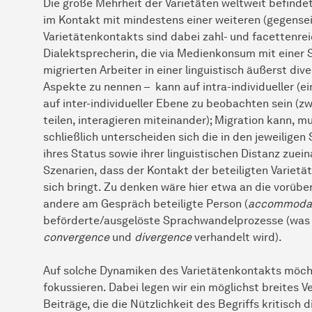
Die große Mehrheit der Varietäten weltweit befindet
im Kontakt mit mindestens einer weiteren (gegenseit
Varietätenkontakts sind dabei zahl- und facettenre
Dialektsprecherin, die via Medienkonsum mit einer S
migrierten Arbeiter in einer linguistisch äußerst div
Aspekte zu nennen – kann auf intra-individueller (e
auf inter-individueller Ebene zu beobachten sein (z
teilen, interagieren miteinander); Migration kann, m
schließlich unterscheiden sich die in den jeweiligen 
ihres Status sowie ihrer linguistischen Distanz zu
Szenarien, dass der Kontakt der beteiligten Variet
sich bringt. Zu denken wäre hier etwa an die vorüb
andere am Gespräch beteiligte Person (
accommoda
beförderte/ausgelöste Sprachwandelprozesse (was i
convergence
und
divergence
verhandelt wird).
Auf solche Dynamiken des Varietätenkontakts möchte
fokussieren. Dabei legen wir ein möglichst breites V
Beiträge, die die Nützlichkeit des Begriffs kritisch