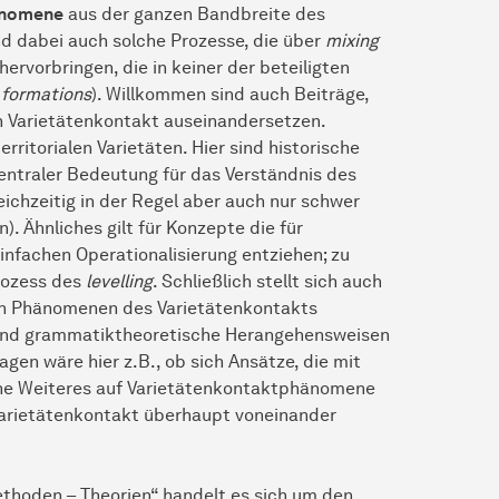
nomene
aus der ganzen Bandbreite des
d dabei auch solche Prozesse, die über
mixing
rvorbringen, die in keiner der beteiligten
 formations
). Willkommen sind auch Beiträge,
 Varietätenkontakt auseinandersetzen.
rritorialen Varietäten. Hier sind historische
ntraler Bedeutung für das Verständnis des
ichzeitig in der Regel aber auch nur schwer
). Ähnliches gilt für Konzepte die für
einfachen Operationalisierung entziehen; zu
Prozess des
levelling
. Schließlich stellt sich auch
von Phänomenen des Varietätenkontakts
e und grammatiktheoretische Herangehensweisen
gen wäre hier z.B., ob sich Ansätze, die mit
hne Weiteres auf Varietätenkontaktphänomene
 Varietätenkontakt überhaupt voneinander
thoden – Theorien“ handelt es sich um den