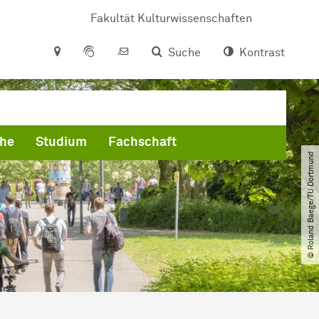
Fakultät Kulturwissenschaften
Suche
Kontrast
che
Studium
Fachschaft
© Roland Baege​/​TU Dortmund