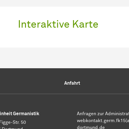
Interaktive Karte
Anfahrt
inheit Germanistik
Anfragen zur Administrat
webkontakt.germ.fk15(a
Figge-Str. 50
dortmund.de