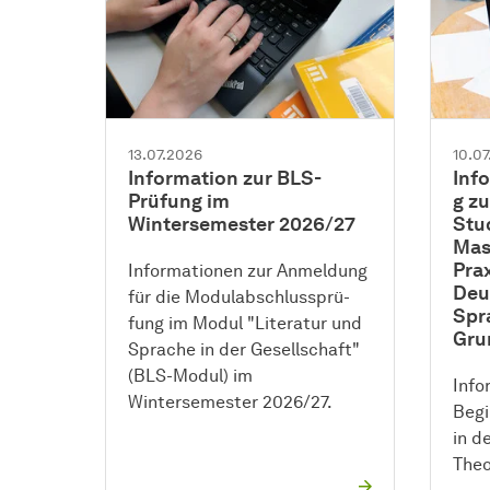
13.07.2026
10.0
Information zur BLS-
Inf
Prüfung im
g z
Wintersemester 2026/27
Stu
Mas
Pra
Informationen zur Anmeldung
Deu
für die
Modul­ab­schluss­prü­
Spr
fung
im Modul "Literatur und
Gru
Sprache in der Gesellschaft"
(BLS-Modul) im
Info
Wintersemester 2026/27.
Begi
in d
Theo