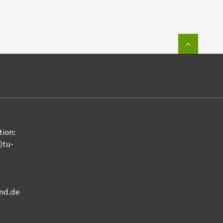
Zum Seit
ion:
)tu-
nd.de