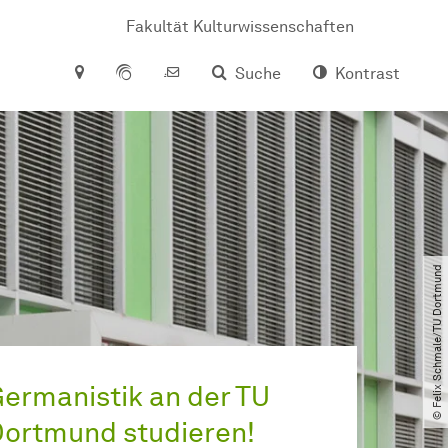
Fakultät Kulturwissenschaften
Suche
Kontrast
© Felix Schmale​/​TU Dortmund
ermanistik an der TU
ortmund studieren!