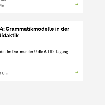
Uhr
24: Grammatikmodelle in der
idaktik
ndet im Dortmunder U die 6. LiDi-Tagung
0 Uhr