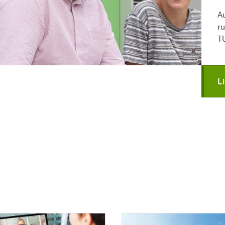
A
r
T
L
!