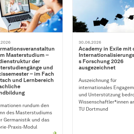
7.2026
30.06.2026
ormationsveranstaltun
Academy in Exile mit
um Masterstudium –
Internationalisierung
dienstruktur der
s Forschung 2026
terstudiengänge und
ausgezeichnet
xissemester – im Fach
tsch und Lernbereich
Auszeichnung für
achliche
internationales Engage
ndbildung
und Unterstützung bedr
Wissenschaftler*innen a
rmationen rundum den
TU Dortmund
nn des Masterstudiums
er Germanistik und das
rie-Praxis-Modul