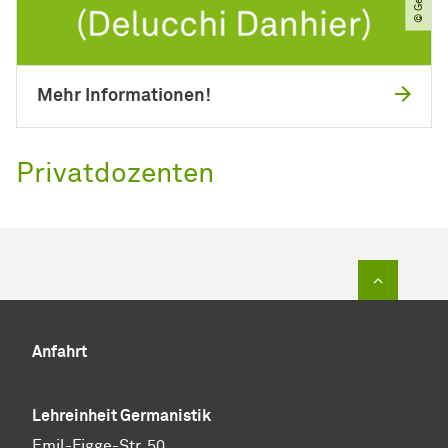
Mehr Informationen!
Privatdozenten
Zum Sei
Anfahrt
Lehreinheit Germanistik
Emil-Figge-Str. 50