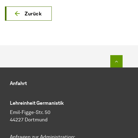
Zurück
Zum Seit
Anfahrt
Lehreinheit Germanistik
Emil-Figge-Str. 50
44227 Dortmund
Anfragen zur Administration: