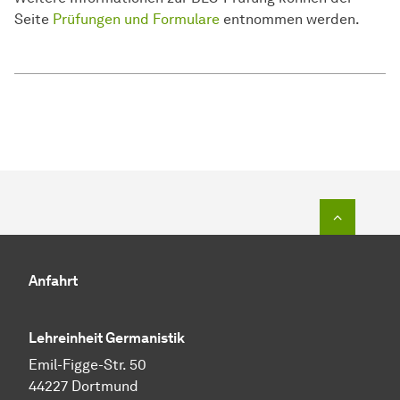
Seite
Prüfungen und Formulare
entnommen werden.
Zum Seit
Anfahrt
Lehreinheit Germanistik
Emil-Figge-Str. 50
44227 Dortmund