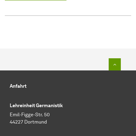
Zum Seit
Anfahrt
Lehreinheit Germanistik
Emil-Figge-Str. 50
44227 Dortmund